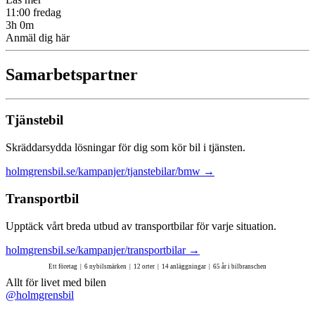
11:00 fredag
3h 0m
Anmäl dig här
Samarbetspartner
Tjänstebil
Skräddarsydda lösningar för dig som kör bil i tjänsten.
holmgrensbil.se/kampanjer/tjanstebilar/bmw
→
Transportbil
Upptäck vårt breda utbud av transportbilar för varje situation.
holmgrensbil.se/kampanjer/transportbilar
→
Ett företag | 6 nybilsmärken | 12 orter | 14 anläggningar | 65 år i bilbranschen
Allt för livet med bilen
@holmgrensbil