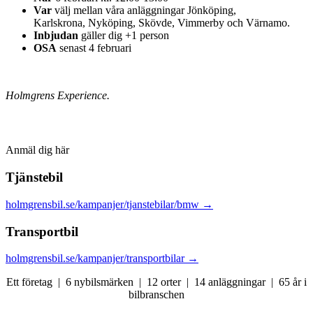
Var
välj mellan våra anläggningar Jönköping,
Karlskrona, Nyköping, Skövde, Vimmerby och Värnamo.
Inbjudan
gäller dig +1 person
OSA
senast 4 februari
Holmgrens Experience.
Anmäl dig här
Tjänstebil
holmgrensbil.se/kampanjer/tjanstebilar/bmw
→
Transportbil
holmgrensbil.se/kampanjer/transportbilar
→
Ett företag | 6 nybilsmärken | 12 orter | 14 anläggningar | 65 år i
bilbranschen