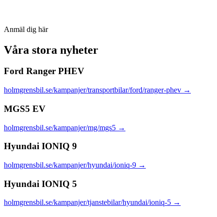
Anmäl dig här
Våra stora nyheter
Ford Ranger PHEV
holmgrensbil.se/kampanjer/transportbilar/ford/ranger-phev
→
MGS5 EV
holmgrensbil.se/kampanjer/mg/mgs5
→
Hyundai IONIQ 9
holmgrensbil.se/kampanjer/hyundai/ioniq-9
→
Hyundai IONIQ 5
holmgrensbil.se/kampanjer/tjanstebilar/hyundai/ioniq-5
→