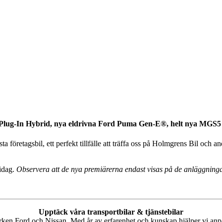
ger Plug-In Hybrid, nya eldrivna Ford Puma Gen-E®, helt nya M
öretagsbil, ett perfekt tillfälle att träffa oss på Holmgrens Bil och a
 idag.
Observera att de nya premiärerna endast visas på de anläggninga
Upptäck våra transportbilar & tjänstebilar
märken Ford och Nissan. Med år av erfarenhet och kunskap hjälper vi anpa