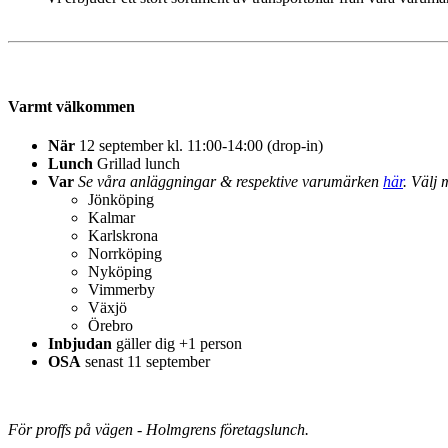
Varmt välkommen
När
12 september kl. 11:00-14:00 (drop-in)
Lunch
Grillad lunch
Var
S
e våra anläggningar & respektive varumärken
här
. Välj 
Jönköping
Kalmar
Karlskrona
Norrköping
Nyköping
Vimmerby
Växjö
Örebro
Inbjudan
gäller dig +1 person
OSA
senast 11 september
För proffs på vägen - Holmgrens företagslunch.