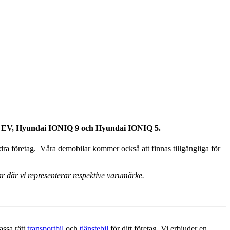
GS5 EV, Hyundai IONIQ 9 och Hyundai IONIQ 5.
ndra företag. Våra demobilar kommer också att finnas tillgängliga för
r där vi representerar respektive varumärke.
ssa rätt
transportbil
och
tjänstebil
för ditt företag. Vi erbjuder en